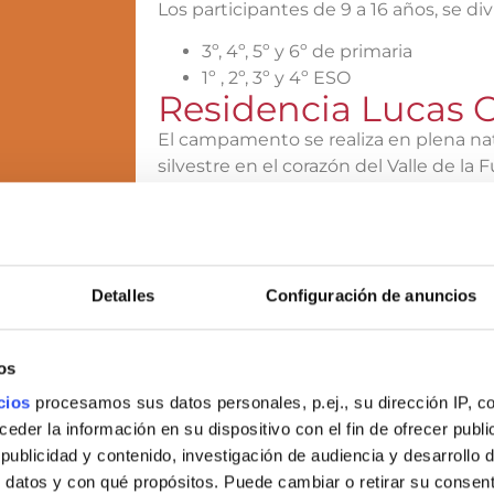
Los participantes de 9 a 16 años, se di
3º, 4º, 5º y 6º de primaria
1º , 2º, 3º y 4º ESO
Residencia Lucas 
El campamento se realiza en plena na
silvestre en el corazón del Valle de l
 de la UPM en
media jornada se desarrolla el progra
odeada de
bloques, talleres de arquitectura y acti
Valle de la
jornada se completa con actividades al a
y actividades sociales.
Detalles
Configuración de anuncios
aulas,
Más información de la
Residencia Luca
che. El recinto
ín central de
os
ión autóctona
cios
procesamos sus datos personales, p.ej., su dirección IP, c
de las Berceas
der la información en su dispositivo con el fin de ofrecer publi
ublicidad y contenido, investigación de audiencia y desarrollo d
 datos y con qué propósitos. Puede cambiar o retirar su consent