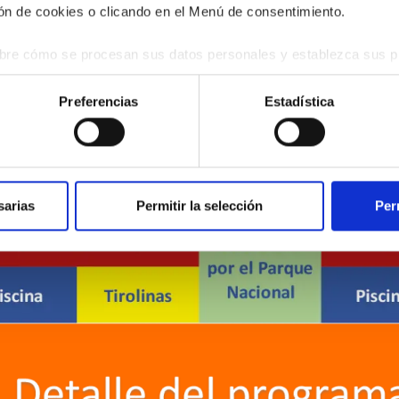
n de cookies o clicando en el Menú de consentimiento.
re cómo se procesan sus datos personales y establezca sus pr
rar su consentimiento en cualquier momento en la Declaración d
Preferencias
Estadística
rograma sintéti
b se usan para personalizar el contenido y los anuncios, ofrecer
s, compartimos información sobre el uso que haga del sitio web 
 análisis web, quienes pueden combinarla con otra información q
r del uso que haya hecho de sus servicios.
sarias
Permitir la selección
Per