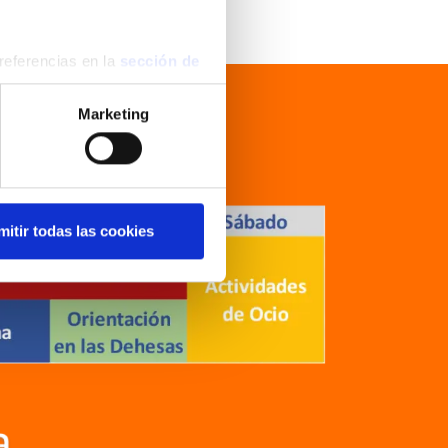
eferencias en la
sección de
e cookies.
Marketing
co
 funciones de redes sociales
con nuestros partners de
ue les haya proporcionado o
mitir todas las cookies