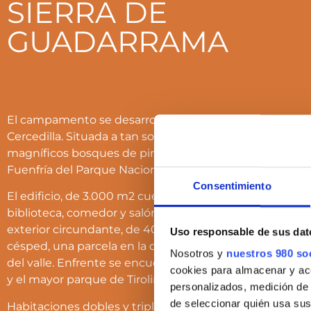
SIERRA DE
GUADARRAMA
El campamento se desarrolla en la Residencia Forestal
Cercedilla. Situada a tan solo 60 Km de Madrid, está r
magníficos bosques de pino silvestre en el corazón del 
Fuenfría del Parque Nacional del Guadarrama.
Consentimiento
El edificio, de 3.000 m2 cuenta con: 75 habitaciones, 4 
biblioteca, comedor y salón social, 2 salas de estar y por
exterior circundante, de 40.000 m2, dispone de un jard
Uso responsable de sus dat
césped, una parcela en la que se reproduce la vegetac
Nosotros y
nuestros 980 so
del valle. Enfrente se encuentra las piscinas naturales 
cookies para almacenar y acce
y el mayor parque de Tirolinas de Europa.
personalizados, medición de p
de seleccionar quién usa sus
Habitaciones dobles y triples con baño