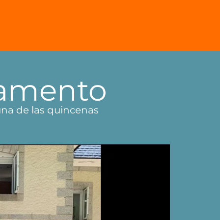
pamento
 una de las quincenas