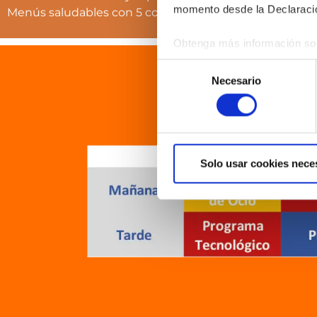
momento desde la Declaració
Menús saludables con 5 comidas diarias
Obtenga más información sob
datos
. Puede cambiar o reti
Selección
Necesario
de
P
Las cookies de este sitio we
consentimiento
y analizar el tráfico. Ademá
redes sociales, publicidad y
que hayan recopilado a parti
Solo usar cookies nece